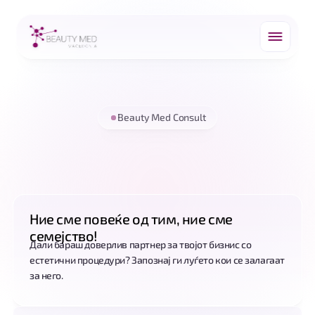
Beauty Med Consult
За
Нас
Ние сме повеќе од тим, ние сме 
семејство!
Дали бараш доверлив партнер за твојот бизнис со 
естетични процедури? Запознај ги луѓето кои се залагаат 
за него.